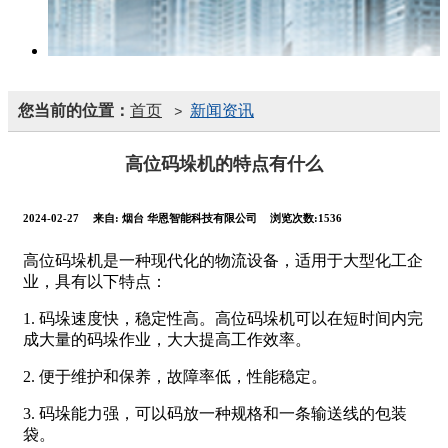
您当前的位置：
首页
新闻资讯
>
高位码垛机的特点有什么
2024-02-27
来自:
烟台 华恩智能科技有限公司
浏览次数:1536
高位码垛机是一种现代化的物流设备，适用于大型化工企
业，具有以下特点：
1. 码垛速度快，稳定性高。高位码垛机可以在短时间内完
成大量的码垛作业，大大提高工作效率。
2. 便于维护和保养，故障率低，性能稳定。
3. 码垛能力强，可以码放一种规格和一条输送线的包装
袋。