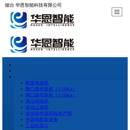
烟台 华恩智能科技有限公司
首页
关于华恩
产品中心
吨袋包装机
敞口袋包装机（5-50Kg）
阀口袋包装机（1-50Kg）
高位码垛机
自动上袋机
全自动包装码垛生产线
包装线配套设备
工业机器人