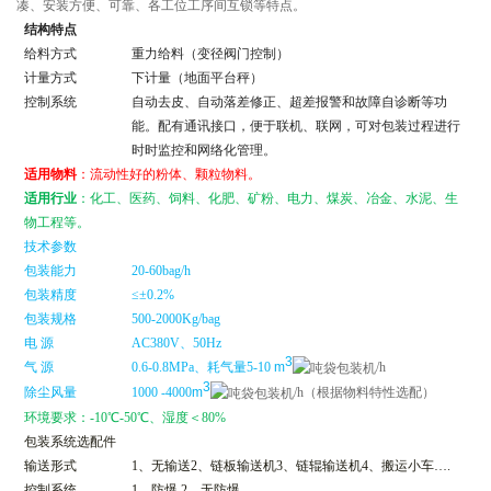
凑、安装方便、可靠、各工位工序间互锁等特点。
结构特点
给料方式
重力给料（变径阀门控制）
计量方式
下计量（地面平台秤）
控制系统
自动去皮、自动落差修正、超差报警和故障自诊断等功
能。配有通讯接口，便于联机、联网，可对包装过程进行
时时监控和网络化管理。
适用物料
：流动性好的粉体、颗粒物料。
适用行业
：化工、医药、饲料、化肥、矿粉、电力、煤炭、冶金、水泥、生
物工程等。
技术参数
包装能力
20-60bag/h
包装精度
≤±
0.2%
包装规格
500-2000Kg/bag
电 源
AC380V、50Hz
3
气 源
0.6-0.8MPa、耗气量5-10
m
/h
3
除尘风量
1000
-4000
m
/h
（根据物料特性选配）
环境要求：-10℃-50℃、湿度＜80%
包装系统选配件
输送形式
1、无输送2、链板输送机3、链辊输送机4、搬运小车
…
.
控制系统
1、防爆 2、无防爆